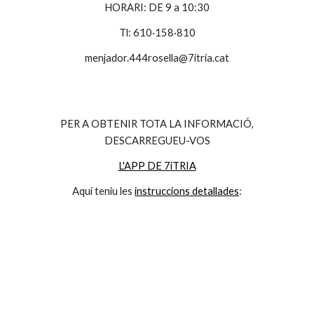
HORARI: DE 9 a 10:30
Tl: 610·158·810
menjador.444rosella@7itria.cat
PER A OBTENIR TOTA LA INFORMACIÓ,
DESCARREGUEU-VOS
L'APP DE 7iTRIA
Aquí teniu les
instruccions detallades
: