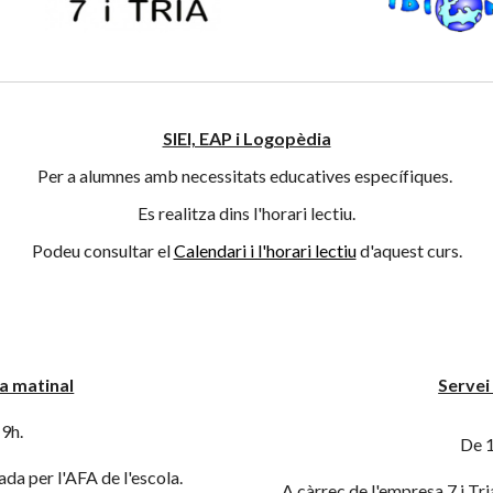
SIEI, EAP i Logopèdia
P
er a alumnes amb necessitats educatives específiques. 
Es realitza dins l'horari lectiu.
Podeu consultar el 
Calendari i l'horari lectiu
 d'aquest curs.
da matinal
Servei
 9h.
De 1
da per l'AFA de l'escola.
A càrrec de l'empresa 7 i Tri