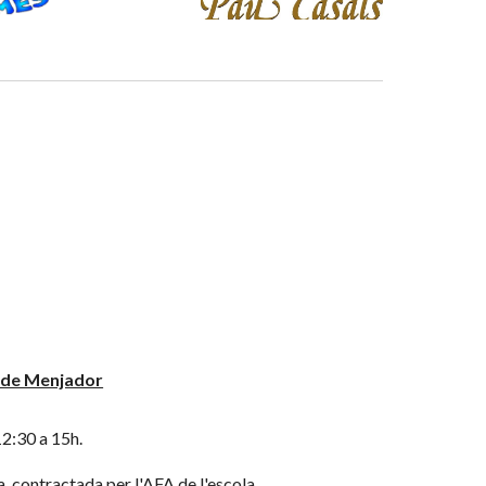
 de Menjador
2:30 a 15h.
a, contractada per l'AFA de l'escola.