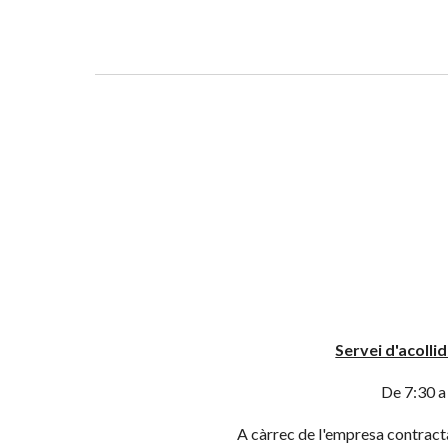
Servei d'acolli
De 7:30 a
A càrrec de l'empresa contracta